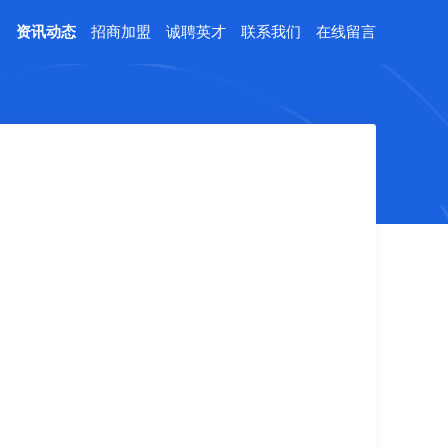
例
资讯动态
招商加盟
诚聘英才
联系我们
在线留言